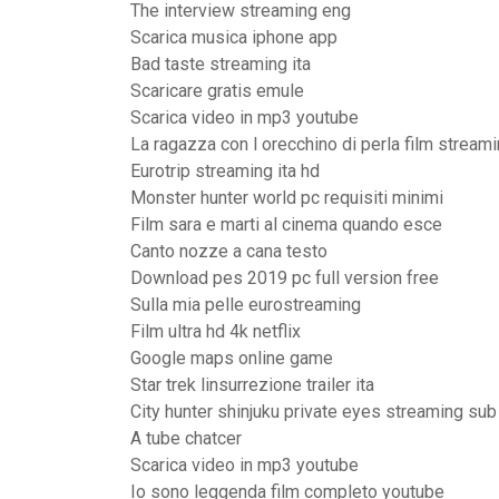
The interview streaming eng
Scarica musica iphone app
Bad taste streaming ita
Scaricare gratis emule
Scarica video in mp3 youtube
La ragazza con l orecchino di perla film stream
Eurotrip streaming ita hd
Monster hunter world pc requisiti minimi
Film sara e marti al cinema quando esce
Canto nozze a cana testo
Download pes 2019 pc full version free
Sulla mia pelle eurostreaming
Film ultra hd 4k netflix
Google maps online game
Star trek linsurrezione trailer ita
City hunter shinjuku private eyes streaming sub
A tube chatcer
Scarica video in mp3 youtube
Io sono leggenda film completo youtube