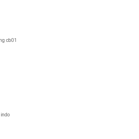
ing cb01
 indo