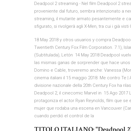
Deadpool 2 streaming - Nel film Deadpool 2 stre
proveniente dal futuro, sembra intenzionato a n
streaming, il mutante armato pesantemente e capa
sfigurato, si rivolgerà agli X-Men, tra cui i già vis
18 May 2018 y otros usuarios y compra Deadpool 2
Twentieth Century Fox Film Corporation. 7.1), Isla
(Subtitulada), Letón 14 May 2018 Deadpool vuelv
las mismas ganas de sorprender que hace unos 
Domino e Cable, troveremo anche: Vanessa (Moren
cinema italiani il 15 maggio 2018. Me contro Te | 
divisione nazionale della 20th Century Fox ha rilasc
Deadpool 2, il cinecomic Marvel in 15 Ago 2017 
protagoniza el actor Ryan Reynolds, film que se 
mujer que rodaba una escena en Vancouver (Cana
cuando perdió el control de la
TITOLO ITALIANO: "Deadpool 2"