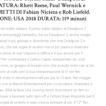
TURA: Rhett Reese, Paul Wernick e
TI DI Fabian Nicieza e Rob Liefeld.
ONE: USA 2018 DURATA: 119 minuti
trailer italiano. Il primo trailer italiano di Deadpool 2
e e personaggi fantastici, tra cui Deadpool 2, anche meglio
Marvel è più geniale e divertente che mai Deadpool 2 è
o, che hai voglia di vedere ma un po’ paura a chiamare:
i sensi, le sue citazioni a raffica e il suo amore per il
er contrastare il cattivo Cable, interpretato da Josh
Force, un gruppo di bizzarri eroi che include nomi cari ai fan
re di culto per la sua interpretazione di IT nel film
stato in development hell per più di 10 anni. Nel maggio
o con la Marvel Entertainment per co-produrre, finanziare e
aio 2004 la New Line Cinema tentò di produrre un film su
yer a lavorare sullo spin-off e l'attore Ryan Reynolds per Il
voglia di vederlo in sala cresce sempre di più. Il 12° film