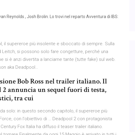
n Reynolds , Josh Brolin. Lo trovi nel reparto Avventura di IBS:
, il supereroe più insolente e sboccato di sempre. Sulla
id Leitch, si possono solo fare congetture, perché una
ne si è anzi divertita a lanciarne tante (tutte fake) sul web.
lson aka Deadpool…
one Bob Ross nel trailer italiano. Il
 2 annuncia un sequel fuori di testa,
tici, tra cui
a solo: in questo secondo capitolo, il supereroe più
-Force, con l'obiettivo di … Deadpool 2 con protagonista
ntury Fox Italia ha diffuso il teaser trailer italiano.
tornare Finalmente da oggi 15 Maggio è arrivato in tutti i