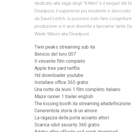
dedicato alla saga degli “X-Men” è il sequel del 
Deadpool, il supereroe più insolente e sboccato d
da David Leitch, si possono solo fare congetture, 
produzione si è anzi divertita a lanciarne tante (
Wade Wilson aka Deadpool…
Twin peaks streaming sub ita
Benicio del toro 007
Il vincente film completo
Apple tree yard netflix
Hd downloader youtube
Installare office 365 gratis
Una notte da leoni 1 film completo italiano
Maze runner 1 trailer english
The kissing booth ita streaming altadefinizione
Cenerentola storia di un amore
La ragazza della porta accanto attori
Scarica iobit security 360 gratis
Adobe after effects cs4 crack download