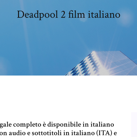
Deadpool 2 film italiano
gale completo è disponibile in italiano
n audio e sottotitoli in italiano (ITA) e